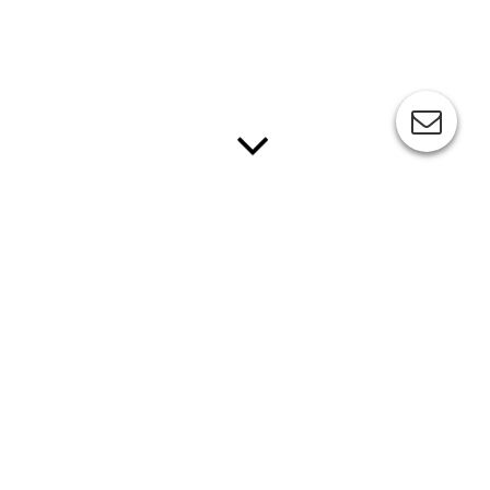
Zusatz-Material
Der kleine Zoo der Neuen Musik
- für
Querflöte
2. Vorübung (Audio)
Begleitaudio für die